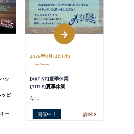
2026年8月12日(水)
ー〜ー
のハッ
[ARTIST]夏季休業
[TITLE]
夏季休業
ハッピ
なし
２オー
開催中止
詳細