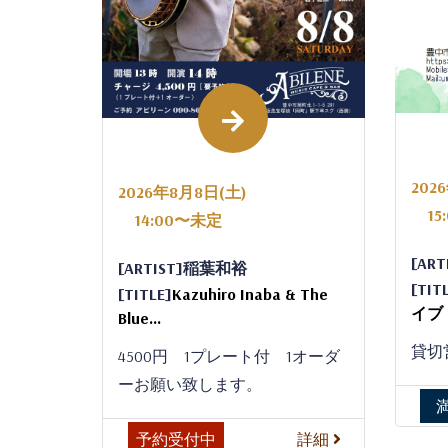
202
2026年8月8日(土)
15:
14:00〜未定
[AR
[ARTIST]稲葉和裕
[TIT
[TITLE]
Kazuhiro Inaba & The
イブ
Blue...
貸切
4500円 1プレート付 1オーダ
ーお願い致します。
予約受付中
詳細