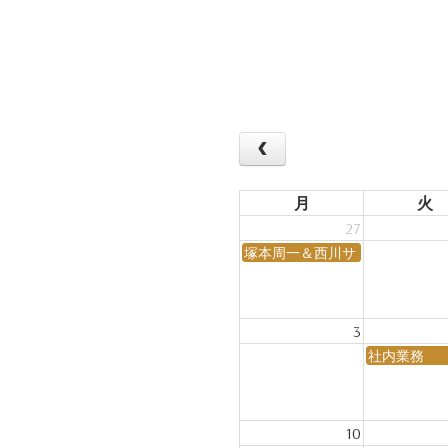
月
火
27
塚本周一＆西川サトシ JAZZ session N
3
社内業務
10