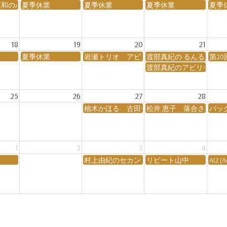
倉正和のハッピーライブ
夏季休業
夏季休業
夏季休業
夏季
18
19
20
21
夏季休業
岩瀬トリオ アビリーン ・ジャズ・ナイト Vol
渡部真紀の るんるんル
第20
渡部真紀のアビリーン倶
25
26
27
28
ight Vol.17
柚木かほる 古田優花 向井陽実 安井レオ
松井 恵子 落合さとこ
バッ
1
2
3
4
村上由紀のセカンドハウス・タイム
リピート山中
AI2 (A