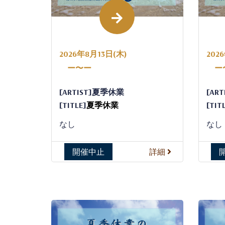
2026年8月13日(木)
202
ー〜ー
ー
[ARTIST]夏季休業
[AR
[TITLE]
夏季休業
[TIT
なし
なし
開催中止
詳細