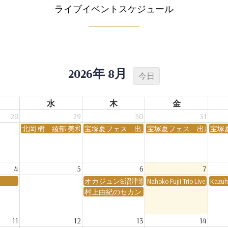
ライブイベントスケジュール
2026年 8月
今日
水
木
金
28
29
30
31
ight Vol.16
北岡 樹 綾部 美和子 Velvet Tango
宝塚夏フェス 出店
宝塚夏フェス 出店
宝塚
4
5
6
7
オカジュン&沼津崇&魚谷のぶまさ Jazz&Blues L
Nahoko Fujii Trio Live
Kazuh
村上由紀のセカンドハウス・タイム
11
12
13
14