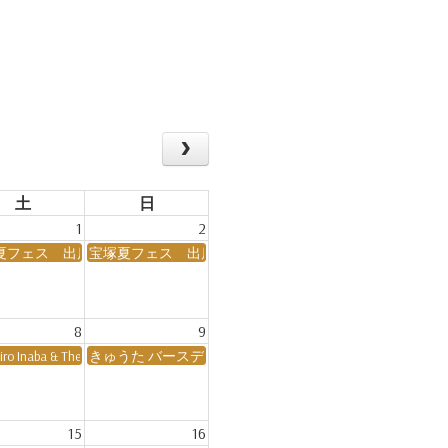
土
日
1
2
夏フェス 出店
宝塚夏フェス 出店
8
9
ive
iro Inaba & The Bluegrass Buddies BANJOTIME
きゅうた バースデーライブ
15
16