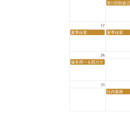
第13回朝
17
夏季休業
夏季休業
24
塚本周一＆西川サトシ JAZZ session N
31
社内業務