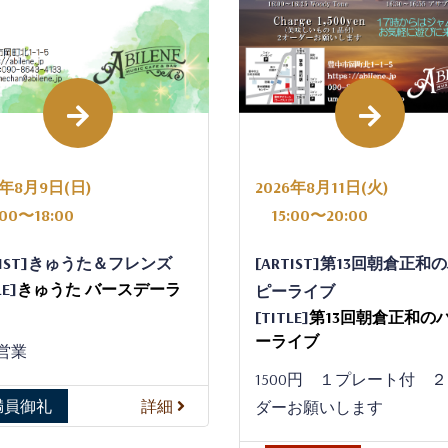
6年8月9日(日)
2026年8月11日(火)
00〜18:00
15:00〜20:00
TIST]きゅうた＆フレンズ
[ARTIST]第13回朝倉正和
LE]
きゅうた バースデーラ
ピーライブ
[TITLE]
第13回朝倉正和の
ーライブ
営業
1500円 １プレート付 
満員御礼
詳細
ダーお願いします