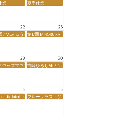
休業
夏季休業
22
23
.18
ンパールーム
回ごんみゅうABILENE企画～高山流水～
第17回 MINORU KATO PRESENTS JAZZ SESSION NIGHT
楽部 ノンジャンルジャム会
29
30
ン
クウッズマウンテニアーズ 芝田光雄 生誕祭
吉崎ひろし&N.B.Project
5
6
coustic Interface 2)
ブルーグラス・ジャム会