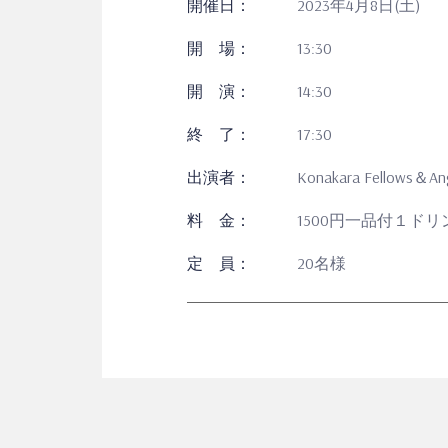
開催日：
2023年4月8日(土)
開 場：
13:30
開 演：
14:30
終 了：
17:30
出演者：
Konakara Fellows＆An
料 金：
1500円一品付１ド
定 員：
20名様