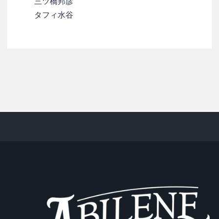
三ツ橋邦彦
タフィ水谷