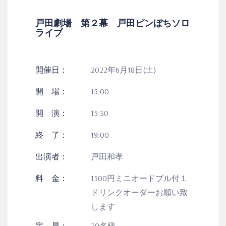
戸田劇場 第２幕 戸田ピンぼちソロ
ライブ
開催日：
2022年6月18日(土)
開 場：
15:00
開 演：
15:30
終 了：
19:00
出演者：
戸田和孝
料 金：
1500円ミニオードブル付１
ドリンクオーダーお願い致
します
定 員：
20名様