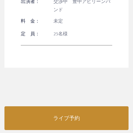
出演者：
交渉中 豊中アビリーンバ
ンド
料 金：
未定
定 員：
25名様
ライブ予約