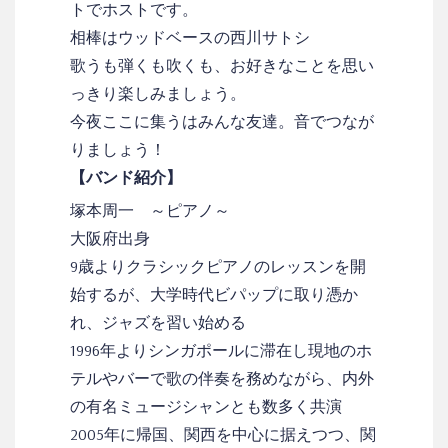
トでホストです。
相棒はウッドベースの西川サトシ
歌うも弾くも吹くも、お好きなことを思い
っきり楽しみましょう。
今夜ここに集うはみんな友達。音でつなが
りましょう！
【バンド紹介】
塚本周一 ～ピアノ～
大阪府出身
9歳よりクラシックピアノのレッスンを開
始するが、大学時代ビパップに取り憑か
れ、ジャズを習い始める
1996年よりシンガポールに滞在し現地のホ
テルやバーで歌の伴奏を務めながら、内外
の有名ミュージシャンとも数多く共演
2005年に帰国、関西を中心に据えつつ、関