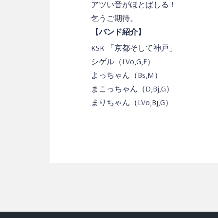
アツい音がほとばしる！
乞うご期待。
【バンド紹介】
KSK 「京都そして神戸」
シゲル（LVo,G,F）
よっちゃん（Bs,M）
まこっちゃん（D,Bj,G）
まりちゃん（LVo,Bj,G）