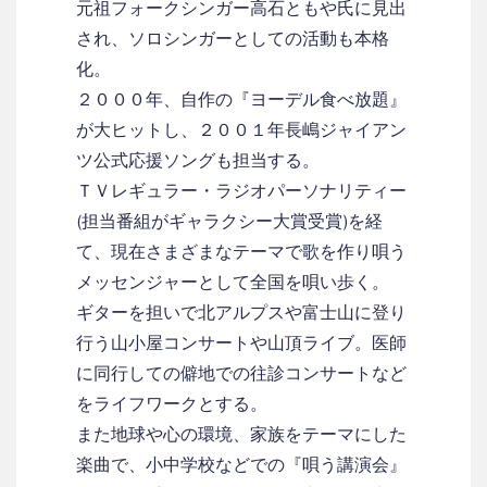
元祖フォークシンガー高石ともや氏に見出
され、ソロシンガーとしての活動も本格
化。
２０００年、自作の『ヨーデル食べ放題』
が大ヒットし、２００１年長嶋ジャイアン
ツ公式応援ソングも担当する。
ＴＶレギュラー・ラジオパーソナリティー
(担当番組がギャラクシー大賞受賞)を経
て、現在さまざまなテーマで歌を作り唄う
メッセンジャーとして全国を唄い歩く。
ギターを担いで北アルプスや富士山に登り
行う山小屋コンサートや山頂ライブ。医師
に同行しての僻地での往診コンサートなど
をライフワークとする。
また地球や心の環境、家族をテーマにした
楽曲で、小中学校などでの『唄う講演会』