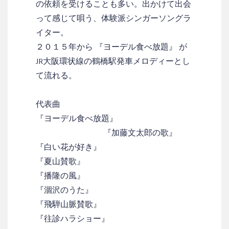
の依頼を受けることも多い。出かけて出会
って感じて唄う、体験派シンガーソングラ
イター。
２０１５年から 『ヨーデル食べ放題』 が
JR大阪環状線の鶴橋駅発車メロディーとし
て流れる。
代表曲
『ヨーデル食べ放題』
『加藤文太郎の歌』
『白い花が好き』
『夏山賛歌』
『播隆の風』
『涸沢のうた』
『飛騨山脈賛歌』
『往診ハラショー』