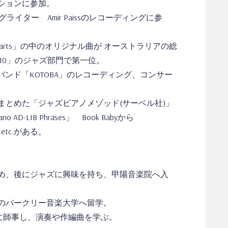
ションに参加。
ライター Amir Paissのレコーディングに参
earts」の中のオリジナル曲が オーストラリアの総
d 2010」のジャズ部門で第一位。
バンド「KOTOBA」のレコーディング、コンサー
まとめた「ジャズピアノメゾッド(サーベル社)」
 AD-LIB Phrases」 Book Babyから
ano」etc.がある。
め、後にジャズに興味を持ち、甲陽音楽院へ入
のバークリー音楽大学へ留学。
pkingsに師事し、演奏や作編曲を学ぶ。