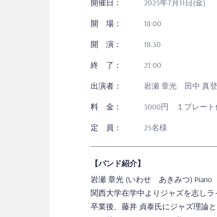
開催日：
2025年7月11日(金)
開 場：
18:00
開 演：
18:30
終 了：
21:00
出演者：
岩瀬 章光 田中 真
料 金：
3000円 １プレー
定 員：
25名様
【バンド紹介】
岩瀬 章光 (いわせ あきみつ) Piano
関西大学在学中よりジャズを志しラ
卒業後、藤井 貞泰氏にジャズ理論