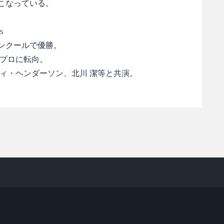
こなっている。
s
ンクールで優勝。
でプロに転向。
ィ・ヘンダーソン、北川 潔等と共演。