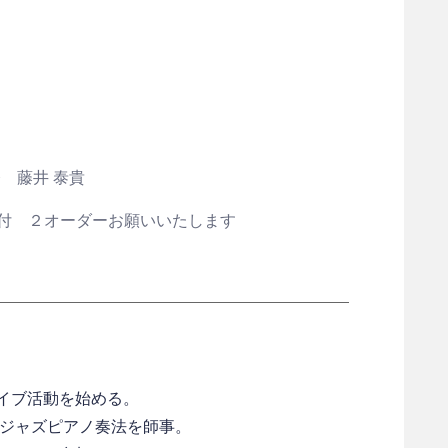
登 藤井 泰貴
ト付 ２オーダーお願いいたします
イブ活動を始める。
とジャズピアノ奏法を師事。