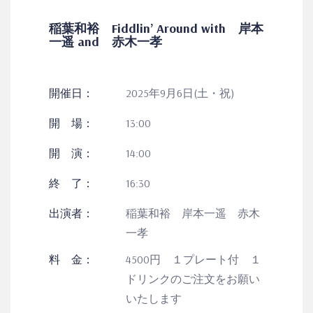
稲葉和裕 Fiddlin’ Around with 岸本
一遥 and 赤木一孝
開催日：
2025年9月6日(土・祝)
開 場：
13:00
開 演：
14:00
終 了：
16:30
出演者：
稲葉和裕 岸本一遥 赤木
一孝
料 金：
4500円 １プレート付 １
ドリンクのご注文をお願い
いたします