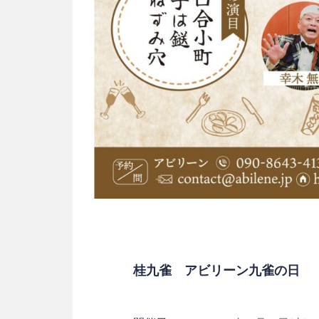
桂九雀 アビリーン九雀の日