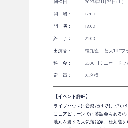
開催日：
2023年11月25日(土)
開 場：
17:00
開 演：
18:00
終 了：
21:00
出演者：
桂九雀 芸人THEブ
料 金：
3500円ミニオード
定 員：
25名様
【イベント詳細】
ライブハウスは音楽だけでしょ⁈い
ここアビリーンでは落語会もあるの
地元を愛する人気落語家、桂九雀を