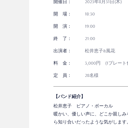
開催日：
2023年8月31日(木)
開 場：
18:30
開 演：
19:00
終 了：
21:00
出演者：
松井恵子&風花
料 金：
3,000円 (1プレ
定 員：
28名様
【バンド紹介】
松井恵子 ピアノ・ボーカル
暖かい、優しい声に、どこか親しみ
ら知り合いだったような気がします